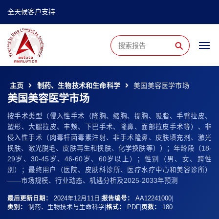
全天候客户支持
⚲
主页
制药、生物技术和生命科学
美国美容医学市场
美国美容医学市场
按手术类型（侵入性手术（隆胸、缩胸、提胸、吸脂、手臂拉皮、
塑形、大腿拉皮、丰颊、下巴手术、隆鼻、面部拉皮手术等）、非
侵入性手术（肉毒杆菌毒素注射、非手术隆鼻、皮肤填充剂、激光
换肤、激光脱毛、皮肤再生和换肤、化学换肤等））；年龄段（18-
29岁、30-45岁、46-60岁、60岁以上）；性别（男、女、跨性
别）；最终用户（医院、皮肤​​科诊所、医疗水疗中心和美容诊所）
——市场规模、行业动态、机遇分析及2025-2033年预测
最后更新日期：
2024年12月11日
|
报告编号：
AA12241000
|
类别：
制药、生物技术与生命科学
|
格式：
PDF
|
页数：
180