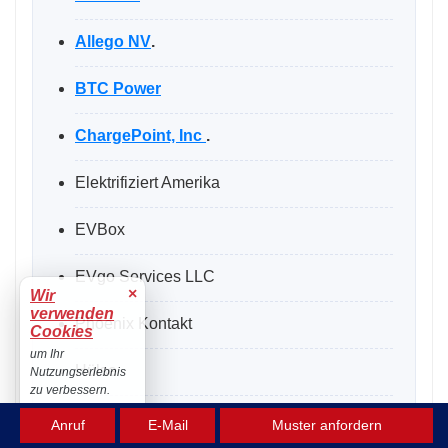
Allego NV
.
BTC Power
ChargePoint, Inc
.
Elektrifiziert Amerika
EVBox
EVgo Services LLC
×
Wir
verwenden
Phoenix Kontakt
Cookies
um Ihr
Hülse
Nutzungserlebnis
zu verbessern.
Siemens
Akzeptieren
Anruf
E-Mail
Muster anfordern