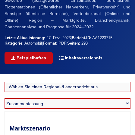
Gewerbe (Gastgewerbe, Einzelhandel, Büroflächen,
Flottenstationen (Öffentlicher Nahverkehr, Privatverkehr) und
Sonstige öffentliche Bereiche); Vertriebskanal (Online und
Offline); Region – Marktgröße, Branchendynamik,
Chancenanalyse und Prognose für 2024–2032
Letzte Aktualisierung:
27. Dez. 2023
|
Bericht-ID:
AA1223715
|
Kategorie:
Automobil
|
Format:
PDF
|
Seiten:
293
Beispielhaftes
Inhaltsverzeichnis
Marktszenario