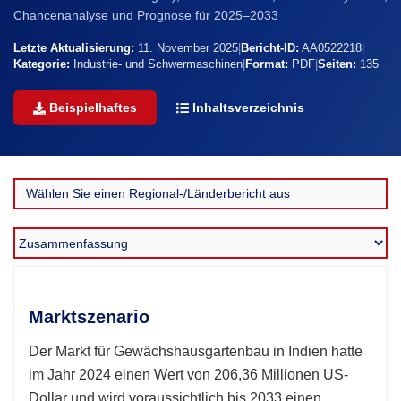
Chancenanalyse und Prognose für 2025–2033
Letzte Aktualisierung:
11. November 2025
|
Bericht-ID:
AA0522218
|
Kategorie:
Industrie- und Schwermaschinen
|
Format:
PDF
|
Seiten:
135
Beispielhaftes
Inhaltsverzeichnis
Marktszenario
Der Markt für Gewächshausgartenbau in Indien hatte
im Jahr 2024 einen Wert von 206,36 Millionen US-
Dollar und wird voraussichtlich bis 2033 einen