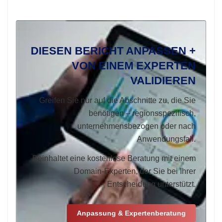
DIESEN BERICHT ANPASSEN +
VON EINEM EXPERTEN
VALIDIEREN
Greifen Sie nur auf die Abschnitte zu, die Sie
benötigen – regionsspezifisch,
unternehmensbezogen oder nach
Anwendungsfall.
Beinhaltet eine kostenlose Beratung mit einem
Domain-Experten, der Sie bei Ihrer
Entscheidung unterstützt.
Anpassung & Expertenberatung