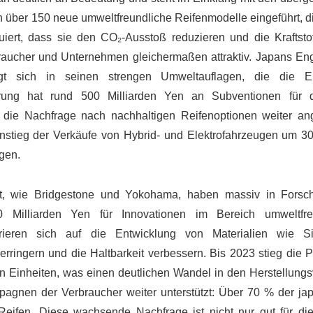
 über 150 neue umweltfreundliche Reifenmodelle eingeführt, di
uiert, dass sie den CO₂-Ausstoß reduzieren und die Kraftstoff
braucher und Unternehmen gleichermaßen attraktiv. Japans E
gt sich in seinen strengen Umweltauflagen, die die Ei
ierung hat rund 500 Milliarden Yen an Subventionen für 
t die Nachfrage nach nachhaltigen Reifenoptionen weiter ang
Anstieg der Verkäufe von Hybrid- und Elektrofahrzeugen um 30
gen.
kt, wie Bridgestone und Yokohama, haben massiv in Fors
0 Milliarden Yen für Innovationen im Bereich umweltfreu
trieren sich auf die Entwicklung von Materialien wie S
rringern und die Haltbarkeit verbessern. Bis 2023 stieg die P
en Einheiten, was einen deutlichen Wandel in den Herstellungs
pagnen der Verbraucher weiter unterstützt: Über 70 % der ja
 Reifen. Diese wachsende Nachfrage ist nicht nur gut für di