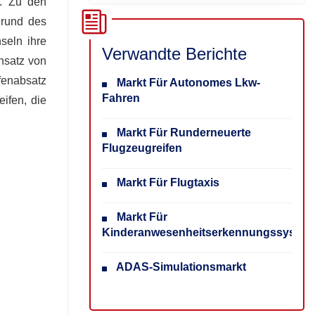
n. Zu den
grund des
seln ihre
Verwandte Berichte
nsatz von
ifenabsatz
Markt Für Autonomes Lkw-
Fahren
ifen, die
Markt Für Runderneuerte
Flugzeugreifen
Markt Für Flugtaxis
Markt Für
Kinderanwesenheitserkennungssyste
ADAS-Simulationsmarkt