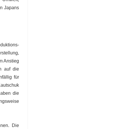
 an Japans
duktions-
stellung,
em Anstieg
h auf die
ällig für
Kautschuk
haben die
ungsweise
gnen. Die