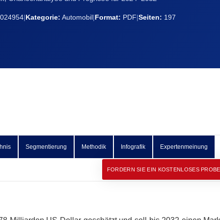
024954
|
Kategorie:
Automobil
|
Format:
PDF
|
Seiten:
197
hnis
Segmentierung
Methodik
Infografik
Expertenmeinung
FORDERN SIE EIN KOSTENLOSES PROB