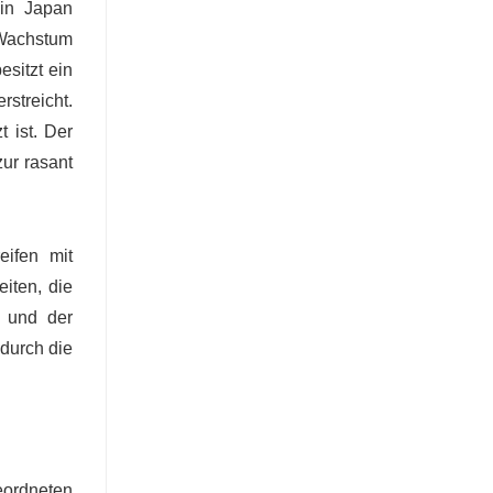
 in Japan
 Wachstum
esitzt ein
streicht.
 ist. Der
zur rasant
ifen mit
iten, die
g und der
durch die
eordneten