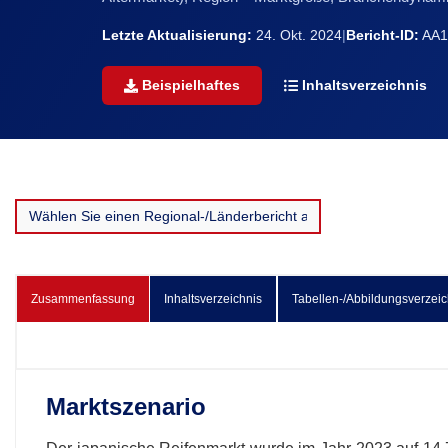
Letzte Aktualisierung:
24. Okt. 2024
|
Bericht-ID:
AA1
Beispielhaftes
Inhaltsverzeichnis
Zusammenfassung
Inhaltsverzeichnis
Tabellen-/Abbildungsverzeic
Marktszenario