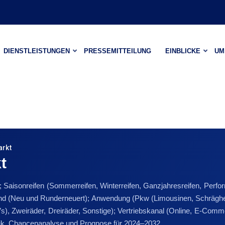
DIENSTLEISTUNGEN
PRESSEMITTEILUNG
EINBLICKE
UM
arkt
t
; Saisonreifen (Sommerreifen, Winterreifen, Ganzjahresreifen, Perfor
ustand (Neu und Runderneuert); Anwendung (Pkw (Limousinen, Schrägh
, Zweiräder, Dreiräder, Sonstige); Vertriebskanal (Online, E-Com
ik, Chancenanalyse und Prognose für 2024–2032