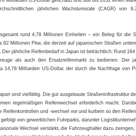
8 Milliarden US-Dollar geschätzt und soll bis 2032 einen Mark
urchschnittlichen jährlichen Wachstumsrate (CAGR) von 
sgesamt rund 4,78 Millionen Einheiten – ein Beleg für die S
 82 Millionen Pkw, die derzeit auf japanischen Straßen unter
Der jährliche Reifenbedarf in Japan ist beträchtlich: Rund 164
zeuge als auch den Ersatzreifenmarkt zu bedienen. Der j
a 14,78 Milliarden US-Dollar, der durch die Nachfrage von Pr
pan sind vielfältig. Die gut ausgebaute Straßeninfrastruktur 
einen regelmäßigen Reifenwechsel erforderlich macht. Darüb
ge Reifenkontrollen und -wechsel vor und kurbeln so den Reife
 gefolgt von gewerblichen Fuhrparks, darunter Logistikuntern
saisonale Wechsel verstärkt, die Fahrzeughalter dazu zwingen,