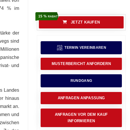
twert von
9,74 % im
15 %
RABATT
JETZT KAUFEN
tärke der
wegs sind
TERMIN VEREINBAREN
 Millionen
apanische
MUSTERBERICHT ANFORDERN
ivat- und
RUNDGANG
des Landes
er hinaus
ANFRAGEN ANPASSUNG
nmarkt an.
ehmen und
ANFRAGEN VOR DEM KAUF
INFORMIEREN
 zwischen