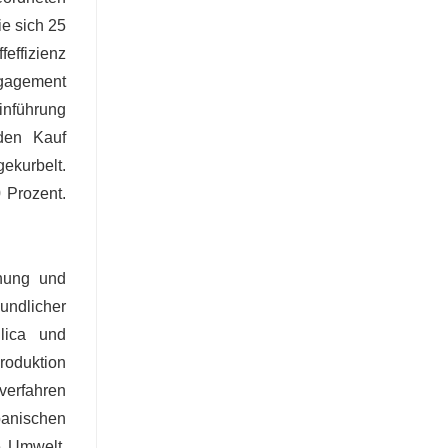
e sich 25
effizienz
ngagement
nführung
den Kauf
ekurbelt.
 Prozent.
chung und
ndlicher
ilica und
roduktion
verfahren
panischen
e Umwelt,