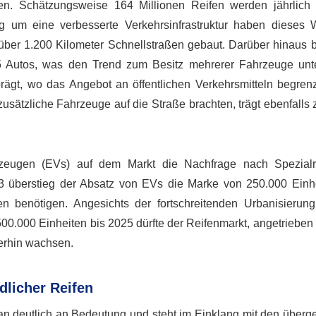
en. Schätzungsweise 164 Millionen Reifen werden jährlich
 um eine verbesserte Verkehrsinfrastruktur haben dieses
n über 1.200 Kilometer Schnellstraßen gebaut. Darüber hinaus b
1,5 Autos, was den Trend zum Besitz mehrerer Fahrzeuge unter
rägt, wo das Angebot an öffentlichen Verkehrsmitteln begrenzt
usätzliche Fahrzeuge auf die Straße brachten, trägt ebenfalls 
zeugen (EVs) auf dem Markt die Nachfrage nach Spezialre
23 überstieg der Absatz von EVs die Marke von 250.000 Einhe
en benötigen. Angesichts der fortschreitenden Urbanisierun
.000 Einheiten bis 2025 dürfte der Reifenmarkt, angetrieben 
erhin wachsen.
licher Reifen
an deutlich an Bedeutung und steht im Einklang mit den überg