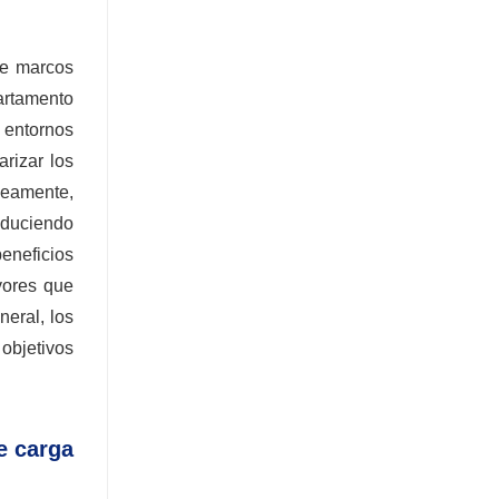
ye marcos
partamento
 entornos
arizar los
áneamente,
reduciendo
beneficios
yores que
eral, los
 objetivos
e carga