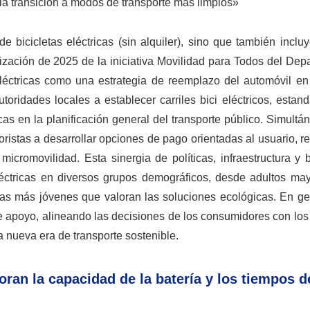
o la transición a modos de transporte más limpios»
 bicicletas eléctricas (sin alquiler), sino que también inclu
lización de 2025 de la iniciativa Movilidad para Todos del De
eléctricas como una estrategia de reemplazo del automóvil en
oridades locales a establecer carriles bici eléctricos, estand
ricas en la planificación general del transporte público. Simult
noristas a desarrollar opciones de pago orientadas al usuario, 
icromovilidad. Esta sinergia de políticas, infraestructura y 
léctricas en diversos grupos demográficos, desde adultos ma
s más jóvenes que valoran las soluciones ecológicas. En gen
de apoyo, alineando las decisiones de los consumidores con los
nueva era de transporte sostenible.
ran la capacidad de la batería y los tiempos d