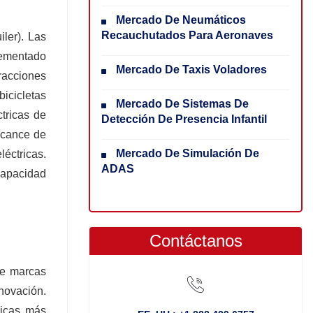
Mercado De Neumáticos
Recauchutados Para Aeronaves
iler). Las
rementado
Mercado De Taxis Voladores
racciones
icicletas
Mercado De Sistemas De
tricas de
Detección De Presencia Infantil
alcance de
Mercado De Simulación De
léctricas.
ADAS
capacidad
Contáctanos
de marcas
novación.
ricas más