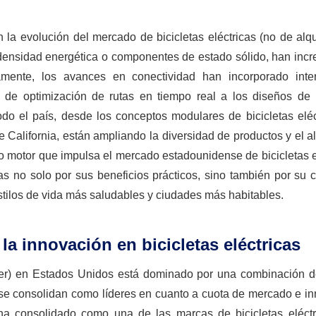
la evolución del mercado de bicicletas eléctricas (no de alqu
densidad energética o componentes de estado sólido, han inc
mente, los avances en conectividad han incorporado inte
 de optimización de rutas en tiempo real a los diseños de b
odo el país, desde los conceptos modulares de bicicletas eléc
 California, están ampliando la diversidad de productos y el 
do motor que impulsa el mercado estadounidense de bicicletas e
as no solo por sus beneficios prácticos, sino también por su 
estilos de vida más saludables y ciudades más habitables.
la innovación en bicicletas eléctricas
quiler) en Estados Unidos está dominado por una combinación 
 se consolidan como líderes en cuanto a cuota de mercado e in
a consolidado como una de las marcas de bicicletas eléct