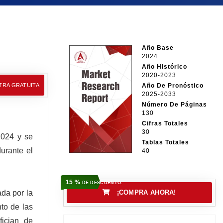
Año Base
2024
Año Histórico
2020-2023
TRA GRATUITA
Año De Pronóstico
2025-2033
Número De Páginas
130
Cifras Totales
30
2024 y se
Tablas Totales
urante el
40
15 %
DE DESCUENTO.
ada por la
¡COMPRA AHORA!
to de las
fician de