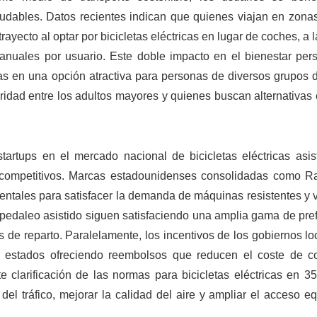
udables. Datos recientes indican que quienes viajan en zona
yecto al optar por bicicletas eléctricas en lugar de coches, a 
uales por usuario. Este doble impacto en el bienestar pers
icas en una opción atractiva para personas de diversos grupos
ridad entre los adultos mayores y quienes buscan alternativas 
artups en el mercado nacional de bicicletas eléctricas asist
es competitivos. Marcas estadounidenses consolidadas como 
ntales para satisfacer la demanda de máquinas resistentes y v
 y pedaleo asistido siguen satisfaciendo una amplia gama de pre
s de reparto. Paralelamente, los incentivos de los gobiernos l
os estados ofreciendo reembolsos que reducen el coste de 
te clarificación de las normas para bicicletas eléctricas en 3
del tráfico, mejorar la calidad del aire y ampliar el acceso eq