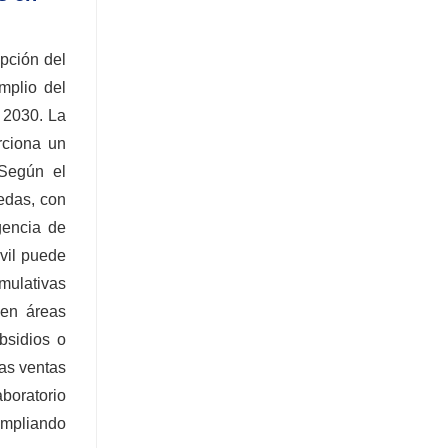
opción del
mplio del
 2030. La
rciona un
 Según el
uedas, con
gencia de
vil puede
mulativas
 en áreas
bsidios o
as ventas
aboratorio
ampliando