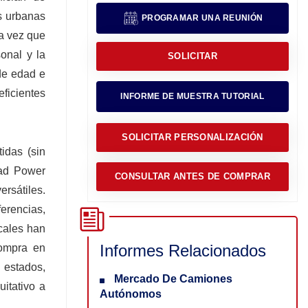
s urbanas
PROGRAMAR UNA REUNIÓN
la vez que
onal y la
SOLICITAR
 de edad e
eficientes
INFORME DE MUESTRA TUTORIAL
SOLICITAR PERSONALIZACIÓN
idas (sin
Rad Power
CONSULTAR ANTES DE COMPRAR
ersátiles.
ferencias,
ocales han
Informes Relacionados
compra en
5 estados,
Mercado De Camiones
uitativo a
Autónomos