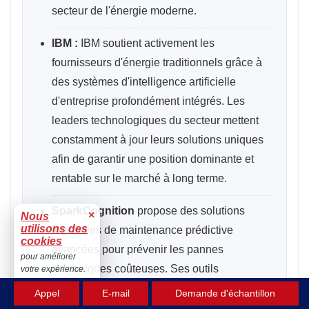
secteur de l'énergie moderne.
IBM :
IBM soutient activement les
fournisseurs d'énergie traditionnels grâce à
des systèmes d'intelligence artificielle
d'entreprise profondément intégrés. Les
leaders technologiques du secteur mettent
constamment à jour leurs solutions uniques
afin de garantir une position dominante et
rentable sur le marché à long terme.
SparkCognition
propose des solutions
×
Nous
utilisons des
logicielles de maintenance prédictive
cookies
avancées pour prévenir les pannes
pour améliorer
mécaniques coûteuses. Ses outils
votre expérience.
analytiques de pointe analysent
Accepter
Appel
E-mail
Demande d'échantillon
actuellement près de 240 millions de jeux de