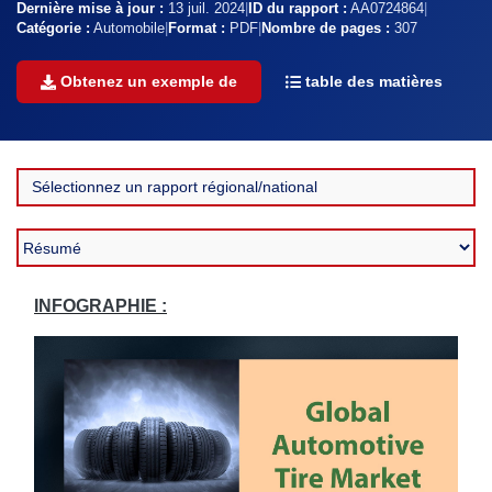
Dernière mise à jour :
13 juil. 2024
|
ID du rapport :
AA0724864
|
Catégorie :
Automobile
|
Format :
PDF
|
Nombre de pages :
307
Obtenez un exemple de
table des matières
INFOGRAPHIE :