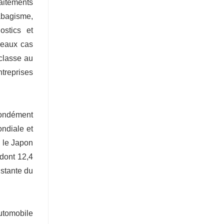
raitements
abagisme,
ostics et
veaux cas
 classe au
treprises
fondément
ndiale et
i le Japon
dont 12,4
stante du
automobile