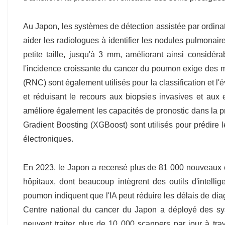
Au Japon, les systèmes de détection assistée par ordinate
aider les radiologues à identifier les nodules pulmonai
petite taille, jusqu'à 3 mm, améliorant ainsi considé
l'incidence croissante du cancer du poumon exige des 
(RNC) sont également utilisés pour la classification et l
et réduisant le recours aux biopsies invasives et aux
améliore également les capacités de pronostic dans la 
Gradient Boosting (XGBoost) sont utilisés pour prédire
électroniques.
En 2023, le Japon a recensé plus de 81 000 nouveaux
hôpitaux, dont beaucoup intègrent des outils d'intelli
poumon indiquent que l'IA peut réduire les délais de d
Centre national du cancer du Japon a déployé des s
peuvent traiter plus de 10 000 scanners par jour à tra