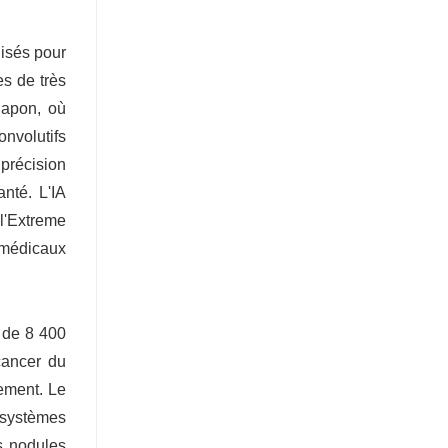
lisés pour
es de très
Japon, où
nvolutifs
 précision
nté. L'IA
 l'Extreme
 médicaux
 de 8 400
 cancer du
lement. Le
 systèmes
s nodules