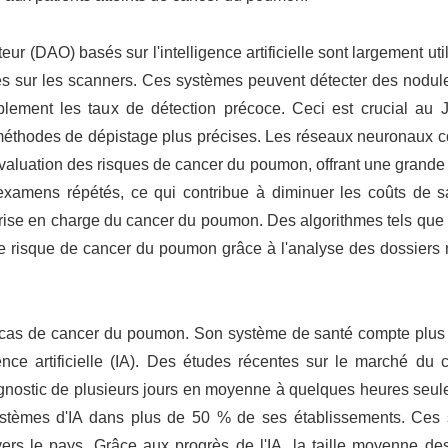
ur (DAO) basés sur l'intelligence artificielle sont largement uti
res sur les scanners. Ces systèmes peuvent détecter des nodul
rablement les taux de détection précoce. Ceci est crucial au 
méthodes de dépistage plus précises. Les réseaux neuronaux co
'évaluation des risques de cancer du poumon, offrant une grande
 examens répétés, ce qui contribue à diminuer les coûts de sa
prise en charge du cancer du poumon. Des algorithmes tels que
 le risque de cancer du poumon grâce à l'analyse des dossiers
 cas de cancer du poumon. Son système de santé compte plus
gence artificielle (IA). Des études récentes sur le marché du
iagnostic de plusieurs jours en moyenne à quelques heures seu
ystèmes d'IA dans plus de 50 % de ses établissements. Ces
vers le pays. Grâce aux progrès de l'IA, la taille moyenne de