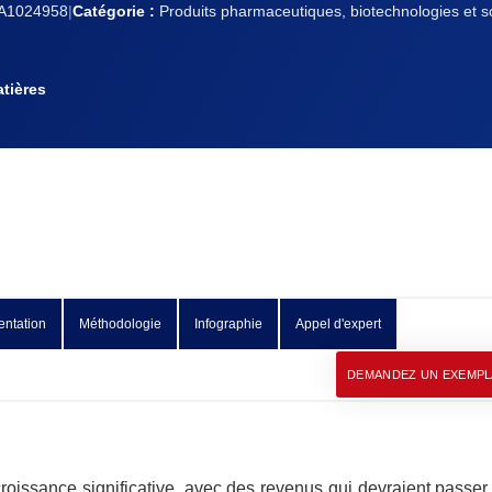
A1024958
|
Catégorie :
Produits pharmaceutiques, biotechnologies et sc
tières
ntation
Méthodologie
Infographie
Appel d'expert
DEMANDEZ UN EXEMPL
issance significative, avec des revenus qui devraient passer 