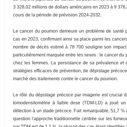
3 328,02 millions de dollars américains en 2023 à 9 376,
cours de la période de prévision 2024-2032.
Le cancer du poumon demeure un problème de santé pu
cas en 2023, confirmant ainsi sa place parmi les cancers
nombre de décès estimé à 78 700 souligne son impact et
particulièrement marquée entre les sexes : le cancer 
chez les femmes. La persistance de sa prévalence et d
stratégies efficaces de prévention, de dépistage précoce
marché des traitements contre le cancer du poumon.
Le rôle du dépistage précoce par imagerie est crucial 
tomodensitométrie à faible dose (TDM-LD) a joué un 
détection à un stade précoce. Fait remarquable, 51,7 % 
question l'approche traditionnelle centrée sur les fumeu
par TDM est de 1,1 %, la plupart des cas étant identifi