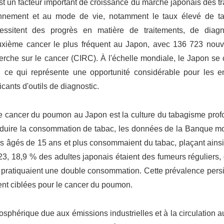
t un facteur important de croissance du marché japonais des t
ironnement et au mode de vie, notamment le taux élevé de t
ssitent des progrès en matière de traitements, de diagn
euxième cancer le plus fréquent au Japon, avec 136 723 nou
erche sur le cancer (CIRC). À l'échelle mondiale, le Japon se
 ce qui représente une opportunité considérable pour les en
cants d'outils de diagnostic.
 de cancer du poumon au Japon est la culture du tabagisme pro
réduire la consommation de tabac, les données de la Banque mo
is âgés de 15 ans et plus consommaient du tabac, plaçant ains
, 18,9 % des adultes japonais étaient des fumeurs réguliers, 
 pratiquaient une double consommation. Cette prévalence persi
ent ciblées pour le cancer du poumon.
osphérique due aux émissions industrielles et à la circulation 