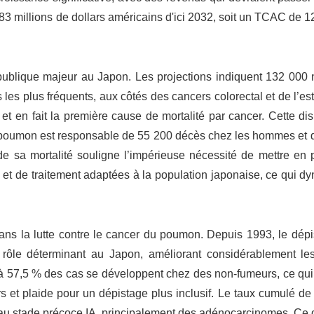
83 millions de dollars américains d'ici 2032, soit un TCAC de 
blique majeur au Japon. Les projections indiquent 132 000
 les plus fréquents, aux côtés des cancers colorectal et de l’e
 en fait la première cause de mortalité par cancer. Cette dis
du poumon est responsable de 55 200 décès chez les hommes et 
e sa mortalité souligne l’impérieuse nécessité de mettre en 
 et de traitement adaptées à la population japonaise, ce qui d
dans la lutte contre le cancer du poumon. Depuis 1993, le dép
rôle déterminant au Japon, améliorant considérablement le
à 57,5 ​​% des cas se développent chez des non-fumeurs, ce qu
rs et plaide pour un dépistage plus inclusif. Le taux cumulé de
és au stade précoce IA, principalement des adénocarcinomes. Ce