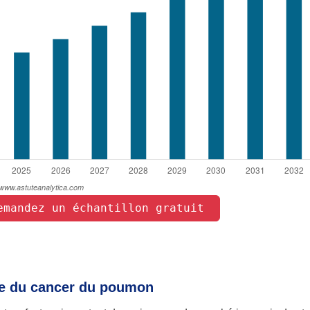
emandez un échantillon gratuit 
nte du cancer du poumon