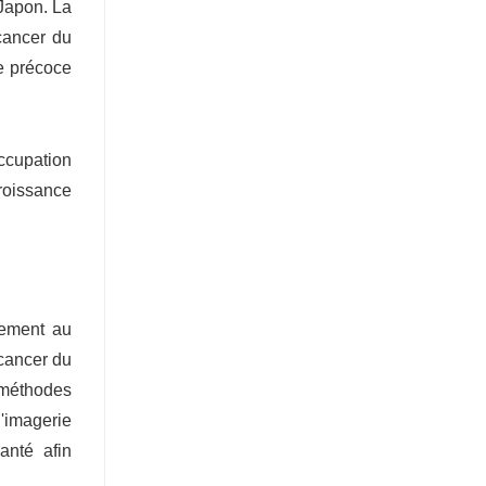
Japon. La
 cancer du
e précoce
ccupation
roissance
idement au
 cancer du
s méthodes
'imagerie
anté afin