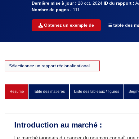
Dernière mise à jour :
28 oct. 2024
|
ID du rapport :
A
Nombre de pages :
111
Obtenez un exemple de
table des ma
Résumé
Table des matières
Liste des tableaux / figures
Segme
Introduction au marché :
Le marché japonais du cancer du poumon connaît une cro