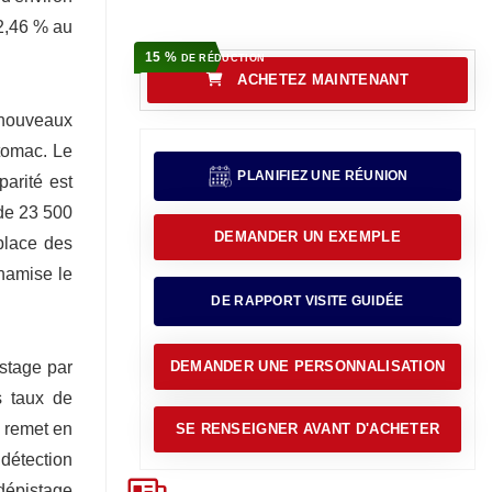
12,46 % au
15 %
DE RÉDUCTION
ACHETEZ MAINTENANT
 nouveaux
stomac. Le
PLANIFIEZ UNE RÉUNION
parité est
de 23 500
DEMANDER UN EXEMPLE
place des
ynamise le
DE RAPPORT VISITE GUIDÉE
istage par
DEMANDER UNE PERSONNALISATION
s taux de
i remet en
SE RENSEIGNER AVANT D'ACHETER
 détection
 dépistage