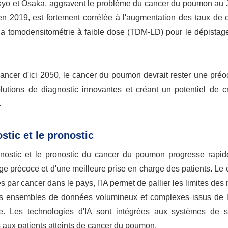
yo et Osaka, aggravent le problème du cancer du poumon au 
 en 2019, est fortement corrélée à l'augmentation des taux de
 la tomodensitométrie à faible dose (TDM-LD) pour le dépistag
cer d'ici 2050, le cancer du poumon devrait rester une préo
utions de diagnostic innovantes et créant un potentiel de c
.
stic et le pronostic
 diagnostic et le pronostic du cancer du poumon progresse rap
ge précoce et d'une meilleure prise en charge des patients. Le
par cancer dans le pays, l'IA permet de pallier les limites de
des ensembles de données volumineux et complexes issus de l
e. Les technologies d'IA sont intégrées aux systèmes de s
és aux patients atteints de cancer du poumon.