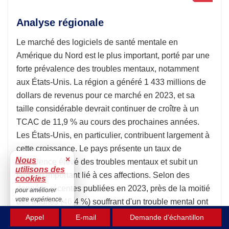
Analyse régionale
Le marché des logiciels de santé mentale en
Amérique du Nord est le plus important, porté par une
forte prévalence des troubles mentaux, notamment
aux États-Unis. La région a généré 1 433 millions de
dollars de revenus pour ce marché en 2023, et sa
taille considérable devrait continuer de croître à un
TCAC de 11,9 % au cours des prochaines années.
Les États-Unis, en particulier, contribuent largement à
cette croissance. Le pays présente un taux de
×
Nous
prévalence élevé des troubles mentaux et subit un
utilisons des
fardeau important lié à ces affections. Selon des
cookies
données récentes publiées en 2023, près de la moitié
pour améliorer
votre expérience.
des adultes (46,4 %) souffrant d'un trouble mental ont
Accepter
reçu un traitement l'année précédente ; seulement 19
Appel
E-mail
Demande d'échantillon
% environ, soit une personne sur cinq, ont bénéficié