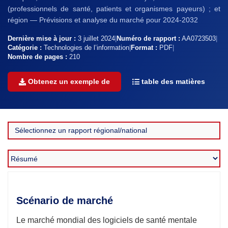
(professionnels de santé, patients et organismes payeurs) ; et
région — Prévisions et analyse du marché pour 2024-2032
Dernière mise à jour :
3 juillet 2024
|
Numéro de rapport :
AA0723503
|
Catégorie :
Technologies de l’information
|
Format :
PDF
|
Nombre de pages :
210
Obtenez un exemple de
table des matières
Scénario de marché
Le marché mondial des logiciels de santé mentale