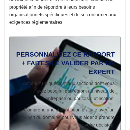
propriété afin de répondre à leurs besoins
organisationnels spécifiques et de se conformer aux
exigences réglementaires.
PERSONNALISEZ CE RAPPORT
+ FAITES-LE VALIDER PAR UN
EXPERT
Accédez uniquement aux sections dont vous
avez besoin : par région, au niveau de
l’entreprise ou par cas d’utilisation.
Comprend une consultation gratuite avec un
expert du domaine pour vous aider à prendre
votre décision.