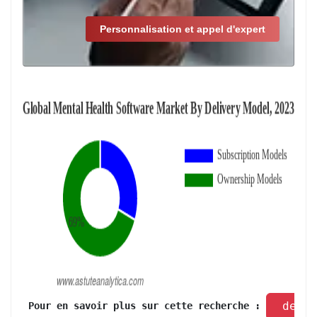
Personnalisation et appel d'expert
 dema
 Pour en savoir plus sur cette recherche : 