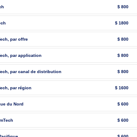
ch
$ 800
ech
$ 1800
ch, par offre
$ 800
ch, par application
$ 800
ch, par canal de distribution
$ 800
ech, par région
$ 1600
que du Nord
$ 600
emTech
$ 600
Pacifique
$ 600