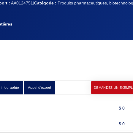
ort :
AA0124751
|
Catégorie :
Produits pharmaceutiques, biotechnologi
tières
Infographie
Appel d'expert
DEMANDEZ UN EXEMPL
$ 0
$ 0