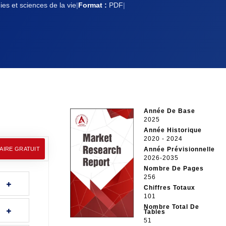
es et sciences de la vie
|
Format :
PDF
|
Année De Base
2025
Année Historique
2020 - 2024
AIRE GRATUIT
Année Prévisionnelle
2026-2035
Nombre De Pages
256
Chiffres Totaux
101
Nombre Total De
Tables
51