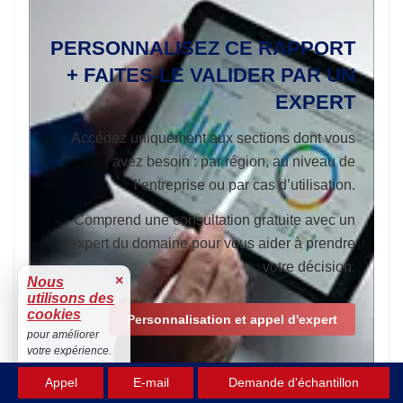
PERSONNALISEZ CE RAPPORT
+ FAITES-LE VALIDER PAR UN
EXPERT
Accédez uniquement aux sections dont vous
avez besoin : par région, au niveau de
l’entreprise ou par cas d’utilisation.
Comprend une consultation gratuite avec un
expert du domaine pour vous aider à prendre
votre décision.
×
Nous
utilisons des
cookies
Personnalisation et appel d'expert
pour améliorer
votre expérience.
Accepter
Appel
E-mail
Demande d'échantillon
Le financement gouvernemental et les