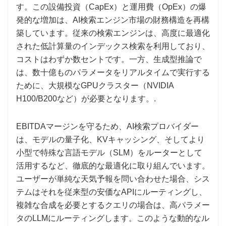
す。この設備投資（CapEx）と運用費（OpEx）の爆
発的な増加は、AI検索エンジン市場の財務構造を再構
築しています。従来の検索エンジンは、高度に最適化
された低計算量のインデックス検索を利用しており、
コストはわずか数セントです。一方、生成型推論で
は、数十億ものパラメータをリアルタイムで実行する
ために、大規模なGPUクラスター（NVIDIA
H100/B200など）が必要となります。.
EBITDAマージンを守るため、AI検索プロバイダー
は、モデルの量子化、KVキャッシング、そしてより
小型で特殊な言語モデル（SLM）をルーターとして
活用するなど、徹底的な最適化に取り組んでいます。
ユーザーが単純な天気予報を問い合わせた場合、シス
テムはそれを従来型の安価なAPIにルーティングし、
複雑な合成を必要とするクエリの場合は、高パラメー
タのLLMにルーティングします。このような動的なル