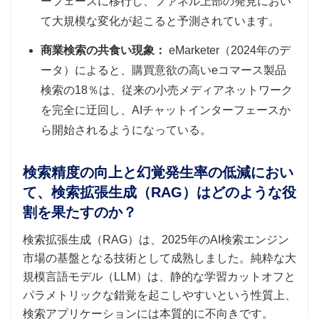
ーフェースに移行し、ファネル上部の発見におい
て大規模な変化が起こると予測されています。
商業検索の共食い現象：
eMarketer（2024年のデ
ータ）によると、購買意欲の高いeコマース製品
検索の18％は、従来の小売メディアネットワーク
を完全に迂回し、AIチャットインターフェースか
ら開始されるようになっている。
検索精度の向上と幻覚発生率の低減におい
て、検索拡張生成（RAG）はどのような役
割を果たすのか？
検索拡張生成（RAG）は、2025年のAI検索エンジン
市場の基盤となる技術として成熟しました。純粋な大
規模言語モデル（LLM）は、静的な学習カットオフと
パラメトリックな錯覚を起こしやすいという性質上、
検索アプリケーションには本質的に不向きです。