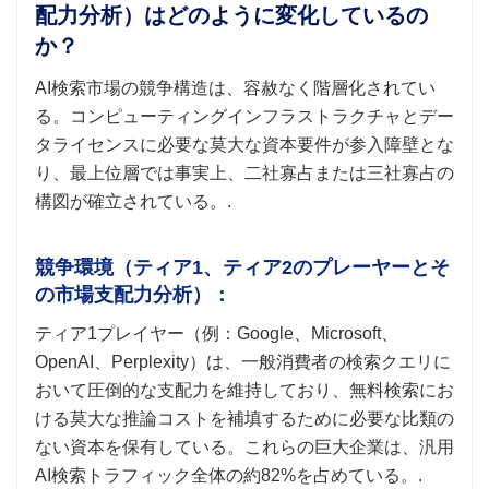
配力分析）はどのように変化しているの
か？
AI検索市場の競争構造は、容赦なく階層化されてい
る。コンピューティングインフラストラクチャとデー
タライセンスに必要な莫大な資本要件が参入障壁とな
り、最上位層では事実上、二社寡占または三社寡占の
構図が確立されている。.
競争環境（ティア1、ティア2のプレーヤーとそ
の市場支配力分析）：
ティア1プレイヤー（例：Google、Microsoft、
OpenAI、Perplexity）は、一般消費者の検索クエリに
おいて圧倒的な支配力を維持しており、無料検索にお
ける莫大な推論コストを補填するために必要な比類の
ない資本を保有している。これらの巨大企業は、汎用
AI検索トラフィック全体の約82%を占めている。.