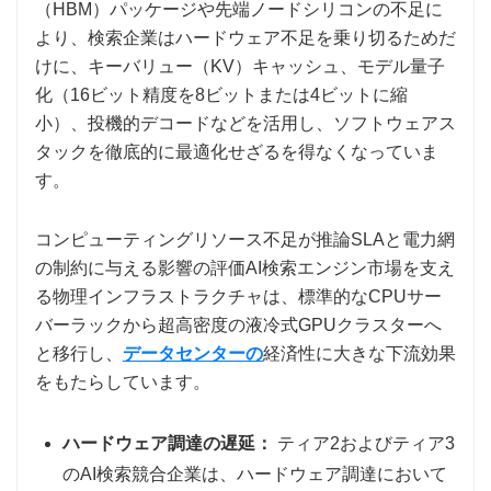
（HBM）パッケージや先端ノードシリコンの不足に
より、検索企業はハードウェア不足を乗り切るためだ
けに、キーバリュー（KV）キャッシュ、モデル量子
化（16ビット精度を8ビットまたは4ビットに縮
小）、投機的デコードなどを活用し、ソフトウェアス
タックを徹底的に最適化せざるを得なくなっていま
す。
コンピューティングリソース不足が推論SLAと電力網
の制約に与える影響の評価AI検索エンジン市場を支え
る物理インフラストラクチャは、標準的なCPUサー
バーラックから超高密度の液冷式GPUクラスターへ
と移行し、
データセンターの
経済性に大きな下流効果
をもたらしています。
ハードウェア調達の遅延：
ティア2およびティア3
のAI検索競合企業は、ハードウェア調達において