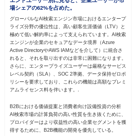
エンドユーザー別に見ると、企業ユーザーが市
場シェアの62%を占めた。
グローバルなAI検索エンジン市場におけるエンタープ
ライズ分野の優位性は、高い顧客生涯価値（LTV）と
極めて低い解約率によって支えられています。AI検索
エンジンが企業のセキュアなデータ境界（Azure
Active DirectoryやAWS IAMなどを介して）に統合さ
れると、それを取り出すのは非常に困難になります。
さらに、エンタープライズユーザーは厳格なサービス
レベル契約（SLA）、SOC 2準拠、データ保持ゼロポ
リシーを要求しており、これらの機能は高額なプレミ
アムライセンス料を伴います。.
B2Bにおける価値提案と消費者向け設備投資の分析
AI検索市場の計算負荷の高い性質を生き抜くために、
プロバイダーはより収益性の高い企業セグメントを獲
得するために、B2B機能の開発を優先している。