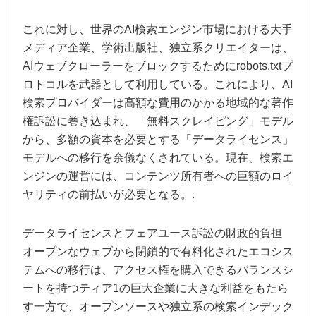
これに対し、世界のAI検索エンジン市場における大手
メディア企業、学術出版社、独立系クリエイターは、
AIウェブクローラーをブロックするためにrobots.txtプ
ロトコルを武器として利用している。これにより、AI
検索プロバイダーは高額な費用のかかる地域的な著作
権訴訟に巻き込まれ、「無料スクレイピング」モデル
から、多額の資本を必要とする「データライセンス」
モデルへの移行を余儀なくされている。現在、検索エ
ンジンの運営には、コンテンツ所有者への巨額のロイ
ヤリティの前払いが必要となる。.
データライセンスとフェアユース訴訟の財政的負担
オープンなウェブから閉鎖的で有料化されたエコシス
テムへの移行は、アクセス権を購入できるバランスシ
ートを持つティア1の巨大企業に大きな利益をもたら
す一方で、オープンソースや独立系の検索インデック