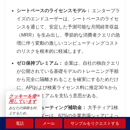
シートベースのライセンスモデル：
エンタープラ
イズのエンドユーザーは、シートベースのライセ
ンスを通じて、安定した予測可能な月間経常収益
（MRR）を生み出し、季節的な消費者クエリの急
増に伴う変動の激しいコンピューティングコスト
のリスクを根本的に軽減します。
ゼロ保持プレミアム：
企業は、自社の独自クエリ
が公開されている基礎モデルのトレーニング手順
から完全に隔離されることを確実にするためだけ
に、APIおよび検索ライセンス料に推定30％から
40％のプレミアムを支払う意思がある。
×
クッキーを使
用しています
B2Cコンピューティング補助金：
大手ティア1検
あなたの体験を向
上するため。.
索プロバイダーは、62%の企業市場シェアによっ
受け入れる
電話
メール
サンプルをリクエストする
て生み出される莫大なキャッシュフローを積極的