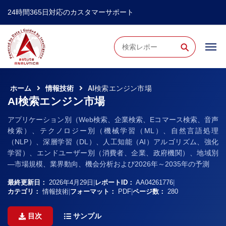
24時間365日対応のカスタマーサポート
⚲
ホーム
情報技術
AI検索エンジン市場
AI検索エンジン市場
アプリケーション別（Web検索、企業検索、Eコマース検索、音声
検索）、テクノロジー別（機械学習（ML）、自然言語処理
（NLP）、深層学習（DL）、人工知能（AI）アルゴリズム、強化
学習）、エンドユーザー別（消費者、企業、政府機関）、地域別
―市場規模、業界動向、機会分析および2026年～2035年の予測
最終更新日：
2026年4月29日
|
レポートID：
AA04261776
|
カテゴリ：
情報技術
|
フォーマット：
PDF
|
ページ数：
280
目次
サンプル