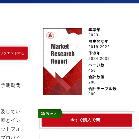
基準年
2023
歴史的な年
2019-2022
リクエストする
予測年
2024-2032
ページ数
458
合計数値
200
の予測期間
合計テーブル数
300
普及してい
15％
オフ
率とイン
今すぐ購入で
ラットフォ
スプロバイ