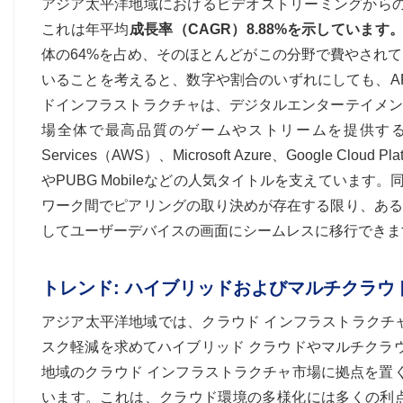
アジア太平洋地域におけるビデオストリーミングから
これは年平均
成長率（CAGR）8.88%を示しています
体の64%を占め、そのほとんどがこの分野で費やされ
いることを考えると、数字や割合のいずれにしても、A
ドインフラストラクチャは、デジタルエンターテイメン
場全体で最高品質のゲームやストリームを提供するための
Services（AWS）、Microsoft Azure、Google Cl
やPUBG Mobileなどの人気タイトルを支えています
ワーク間でピアリングの取り決めが存在する限り、ある
してユーザーデバイスの画面にシームレスに移行できま
トレンド: ハイブリッドおよびマルチクラ
アジア太平洋地域では、クラウド インフラストラクチ
スク軽減を求めてハイブリッド クラウドやマルチクラウ
地域のクラウド インフラストラクチャ市場に拠点を置く
います。これは、クラウド環境の多様化には多くの利