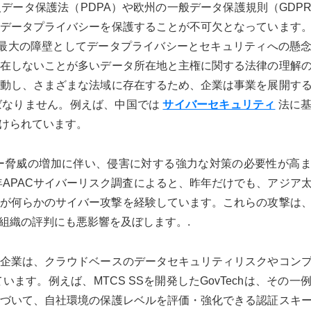
データ保護法（PDPA）や欧州の一般データ保護規則（GDP
データプライバシーを保護することが不可欠となっています
最大の障壁としてデータプライバシーとセキュリティへの懸
在しないことが多いデータ所在地と主権に関する法律の理解
動し、さまざまな法域に存在するため、企業は事業を展開す
ばなりません。例えば、中国では
サイバーセキュリティ
法に基
けられています。
ー脅威の増加に伴い、侵害に対する強力な対策の必要性が高
年APACサイバーリスク調査によると、昨年だけでも、アジア
%が何らかのサイバー攻撃を経験しています。これらの攻撃は
組織の評判にも悪影響を及ぼします。.
企業は、クラウドベースのデータセキュリティリスクやコン
す。例えば、MTCS SSを開発したGovTechは、その一
づいて、自社環境の保護レベルを評価・強化できる認証スキ