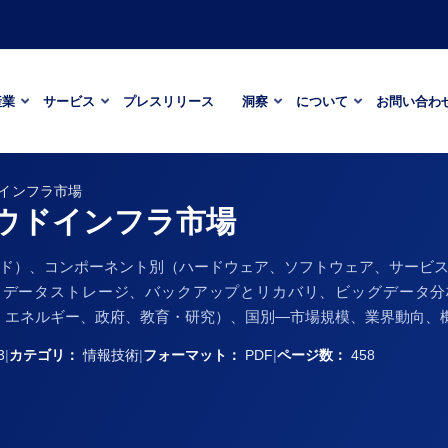
産業
サービス
プレスリリース
洞察
について
お問い合わ
インフラ市場
ウドインフラ市場
ド）、コンポーネント別（ハードウェア、ソフトウェア、サービ
、データストレージ、バックアップとリカバリ、ビッグデータ分
ア、エネルギー、政府、教育・研究）、国別―市場規模、業界動向、機会
3
|
カテゴリ：
情報技術
|
フォーマット：
PDF
|
ページ数：
458