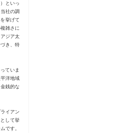
R）といっ
。当社の調
念を挙げて
の複雑さに
るアジア太
づき、特
まっていま
太平洋地域
、金銭的な
プライアン
例として挙
ームです。