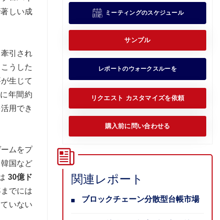
で著しい成
ミーティングのスケジュール
。
サンプル
て牽引され
、こうした
レポートのウォークスルーを
要が生じて
でに年間約
リクエスト カスタマイズを依頼
を活用でき
購入前に問い合わせる
ゲームをプ
、韓国など
関連レポート
は
30億ド
年までには
ブロックチェーン分散型台帳市場
っていない