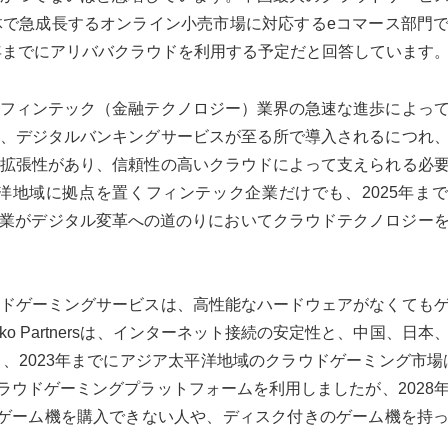
で急成長するオンライン小売市場に対応するeコマース部門
3年までにアリババクラウドを利用する予定だと回答しています
フィンテック（金融テクノロジー）業界の急速な進歩によっ
、デジタルバンキングサービスが至る所で導入されるにつれ
拡張性があり、信頼性の高いクラウドによって支えられる必
アジア太平洋地域に拠点を置くフィンテック企業だけでも、2025年ま
業がデジタル変革への道のりにおいてクラウドテクノロジー
ドゲーミングサービスは、高性能なハードウェアがなくても
 Partnersは、インターネット接続の安定性と、中国、日本
、2023年までにアジア太平洋地域のクラウドゲーミング市場
クラウドゲーミングプラットフォームを利用しましたが、2028
ゲーム機を購入できない人や、ディスク付きのゲーム機を持
。