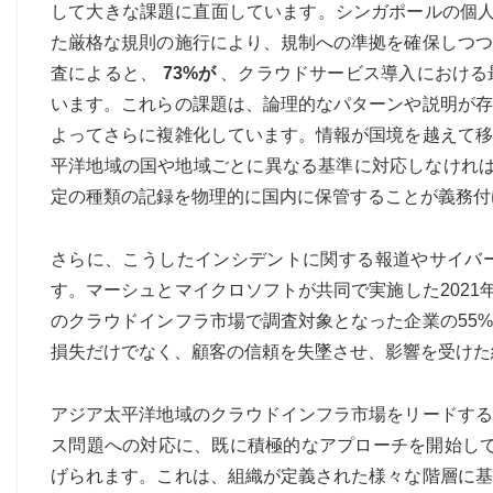
して大きな課題に直面しています。シンガポールの個人
た厳格な規則の施行により、規制への準拠を確保しつつ
査によると、
73%が
、クラウドサービス導入における
います。これらの課題は、論理的なパターンや説明が存
よってさらに複雑化しています。情報が国境を越えて移
平洋地域の国や地域ごとに異なる基準に対応しなけれ
定の種類の記録を物理的に国内に保管することが義務付
さらに、こうしたインシデントに関する報道やサイバ
す。マーシュとマイクロソフトが共同で実施した2021
のクラウドインフラ市場で調査対象となった企業の55
損失だけでなく、顧客の信頼を失墜させ、影響を受けた
アジア太平洋地域のクラウドインフラ市場をリードする
ス問題への対応に、既に積極的なアプローチを開始していま
げられます。これは、組織が定義された様々な階層に基