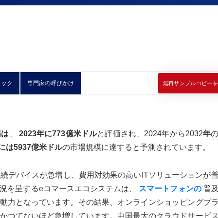
ィック
専門家の呼びかけ
無料サンプルコピーを
場は
、
2023年に773億米ドル
と評価され、2024年から2032
年
年には5937億米ドル
の市場規模に達すると予測されています。
続デバイスが急増し、費用対効果の高いITソリューションが
況を呈するeコマースエコシステムは、
スマートフォンの
普及
動力となっています。その結果、オンラインショッピングプ
かつてないほど急増しています。中国最大のクラウドサービ