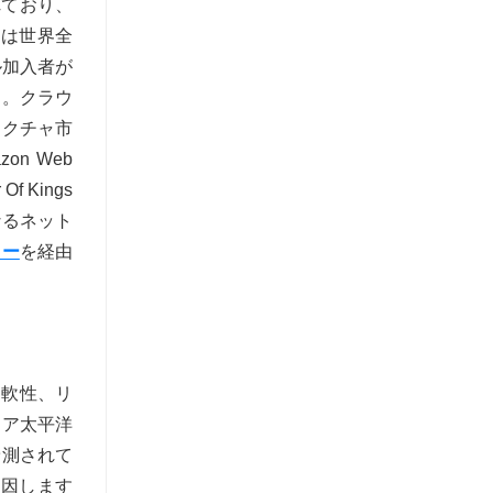
れており、
出は世界全
ル加入者が
ん。クラウ
ラクチャ市
n Web
f Kings
なるネット
ター
を経由
柔軟性、リ
ジア太平洋
予測されて
起因します