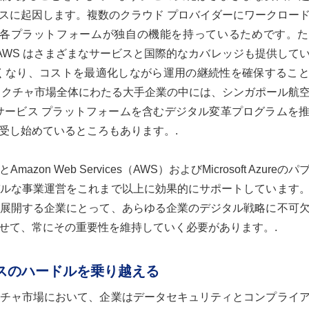
スに起因します。複数のクラウド プロバイダーにワークロー
、各プラットフォームが独自の機能を持っているためです。
ますが、AWS はさまざまなサービスと国際的なカバレッジも提供して
なくなり、コストを最適化しながら運用の継続性を確保するこ
ラクチャ市場全体にわたる大手企業の中には、シンガポール航
Connect 航空サービス プラットフォームを含むデジタル変革プログラム
受し始めているところもあります。.
 Web Services（AWS）およびMicrosoft Azureの
ルな事業運営をこれまで以上に効果的にサポートしています
展開する企業にとって、あらゆる企業のデジタル戦略に不可
せて、常にその重要性を維持していく必要があります。.
ンスのハードルを乗り越える
チャ市場において、企業はデータセキュリティとコンプライ