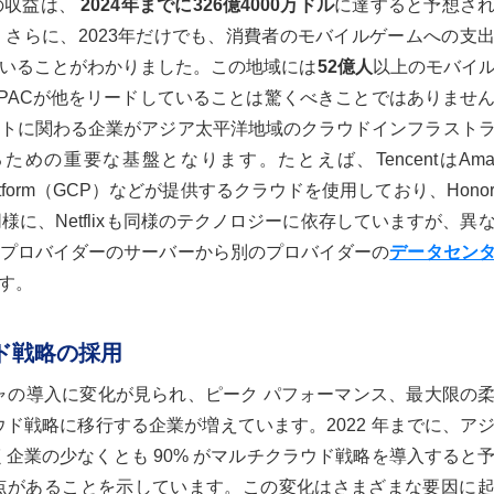
の収益は、
2024年までに326億4000万ドル
に達すると予想さ
。
さらに、2023年だけでも、消費者のモバイルゲームへの支
ていることがわかりました。この地域には
52億人
以上のモバイ
PACが他をリードしていることは驚くべきことではありませ
トに関わる企業がアジア太平洋地域のクラウドインフラスト
重要な基盤となります。たとえば、TencentはAmazo
oud Platform（GCP）などが提供するクラウドを使用しており、Honor O
。同様に、Netflixも同様のテクノロジーに依存していますが、異
プロバイダーのサーバーから別のプロバイダーの
データセン
す。
ウド戦略の採用
ャの導入に変化が見られ、ピーク パフォーマンス、最大限の
ド戦略に移行する企業が増えています。2022 年までに、ア
企業の少なくとも 90% がマルチクラウド戦略を導入すると
点があることを示しています。この変化はさまざまな要因に