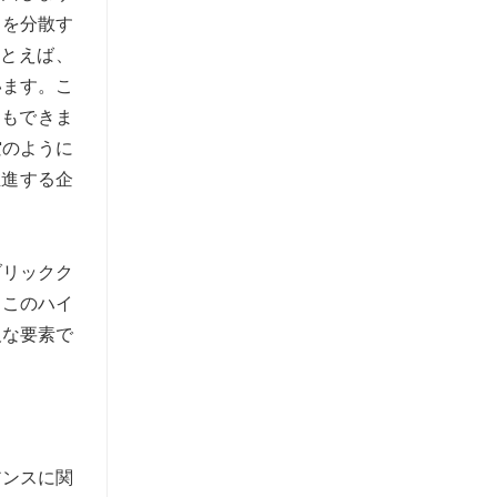
ドを分散す
たとえば、
います。こ
ともできま
空のように
を推進する企
パブリックク
。このハイ
欠な要素で
アンスに関