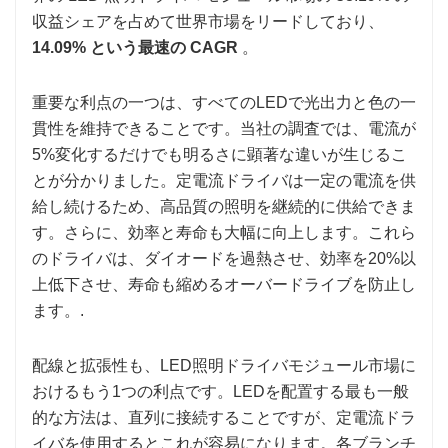
収益シェアを占めて世界市場をリードしており、
14.09% という最速の CAGR
。
重要な利点の一つは、すべてのLEDで光出力と色の一
貫性を維持できることです。当社の調査では、電流が
5%変化するだけでも明るさに顕著な違いが生じるこ
とが分かりました。定電流ドライバは一定の電流を供
給し続けるため、高品質の照明を継続的に供給できま
す。さらに、効率と寿命も大幅に向上します。これら
のドライバは、ダイオードを過熱させ、効率を20%以
上低下させ、寿命も縮めるオーバードライブを防止し
ます。.
配線と拡張性も、LED照明ドライバモジュール市場に
おけるもう1つの利点です。LEDを配置する最も一般
的な方法は、直列に接続することですが、定電流ドラ
イバを使用するとこれが容易になります。各ブランチ