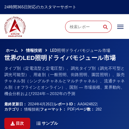
24時間365日対応のカスタマーサポート
⚲
ホーム
情報技術
LED照明ドライバモジュール市場
世界のLED照明ドライバモジュール市場
タイプ別（定電流型と定電圧型）、調光タイプ別（調光不可型と
調光可能型）、用途別（一般照明、街路照明、園芸照明）、販売
チャネル別（シングルチャネルとマルチチャネル）、流通チャネ
ル別（オフラインとオンライン）、国別 ― 市場規模、業界動向、
機会分析および2024年～2032年の予測
最終更新日：
2024年4月26日
|
レポートID：
AA0424822
|
カテゴリ：
情報技術
|
フォーマット：
PDF
|
ページ数：
282
目次
サンプル