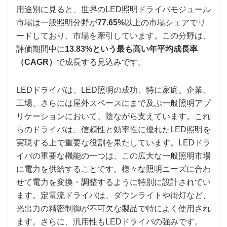
用途別に見ると、世界のLED照明ドライバモジュール
市場は一般照明分野が
77.65%
以上の市場シェアでリ
ードしており、市場を牽引しています。この分野は、
評価期間中に
13.83%という最も高い年平均成長率
（CAGR）
で成長する見込みです。
LEDドライバは、LED照明の成功、特に家庭、企業、
工場、さらには屋外スペースにまで及ぶ一般照明アプ
リケーションにおいて、陰ながら支えています。これ
らのドライバは、信頼性と効率性に優れたLED照明を
実現する上で重要な役割を果たしています。LEDドラ
イバの重要な機能の一つは、この広大な一般照明市場
に電力を供給することです。様々な照明ニーズに合わ
せて電力を変換・調整するように特別に設計されてい
ます。定電流ドライバは、ダウンライトや街灯など、
光出力の精密制御が不可欠な製品で特によく使用され
ます。さらに、汎用性もLEDドライバの強みです。