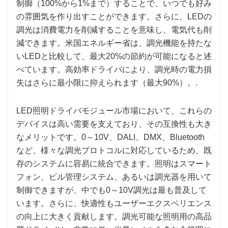
制御（100%から1%まで）することで、いつでも好み
の雰囲気を作り出すことができます。さらに、LEDの
調光は消費電力を削減することを意味し、電気代も削
減できます。米国エネルギー省は、調光機能を持たな
いLEDと比較して、最大20%の節約が可能になると述
べています。高効率ドライバにより、調光時の電力損
失はさらに最小限に抑えられます（最大90%）。.
LED照明ドライバモジュール市場において、これらの
デバイスは高い需要を支えており、その互換性も大き
なメリットです。0～10V、DALI、DMX、Bluetooth
など、様々な調光プロトコルに対応しているため、既
存のシステムに容易に統合できます。照明はスマート
フォン、ビル管理システム、あるいは調光器を用いて
制御できますが、中でも0～10V調光は最も普及して
います。さらに、快適性もユーザーエクスペリエンス
の向上に大きく貢献します。調光可能な照明用の高品