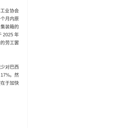
油工业协会
一个月内原
个集装箱的
025 年
厂的劳工罢
减少对巴西
17%。然
键在于加快