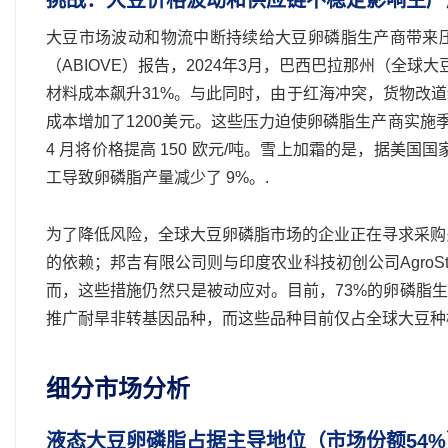
挑战：大豆价格波动和供应链不稳定影响生产
大豆市场波动和物流中断持续给大豆卵磷脂生产商带来
（ABIOVE）报告，2024年3月，巴西巴拉那州（全球
材料成本飙升31%。与此同时，由于红海冲突，货物改
成本增加了1200美元。这些压力迫使卵磷脂生产商实施季
4 月将价格提高 150 欧元/吨。雪上加霜的是，据美国国
工导致卵磷脂产量减少了 9%。.
为了降低风险，全球大豆卵磷脂市场的企业正在寻求采购
的依赖；邦吉有限公司则与印度农业科技初创公司AgroS
而，这些措施仍然只是被动应对。目前，73%的卵磷脂
推广耐旱非转基因品种，而这些品种目前仅占全球大豆种植
细分市场分析
液态大豆卵磷脂占据主导地位（市场份额54%