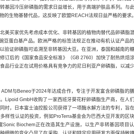
方师对非转基因冷压卵磷脂的需求日益增长，用于高端护肤品系列。与
的生物基替代品，这反映了欧盟REACH法规日益严格的要求。
北美买家优先考虑成本优化、非转基因的植物肉替代品卵磷脂
是豌豆蛋白基产品。欧洲严格的标签法规正在推动有机认证产品
样，以验证卵磷脂可追溯至非转基因大豆。在亚洲，泰国和越南的
订后的《国家食品安全标准》（GB 2760）加快了耐热烘焙
食品行业正在试用价格具有竞争力的尼日利亚产卵磷脂，以减
DM与Beneo于2024年达成合作，专注于开发富含卵磷脂的
ipoid GmbH收购了一家西班牙葵花籽卵磷脂生产商，在人
同时，日本富士油控股公司获得了一项酶水解方法的专利，旨
样性认证的投资，例如ProTerra基金会为巴西大豆开发的区
nic Biochem正在改造其生产设施，以生产非转基因项目
种细微的变化凸显了在采购、认证和特定应用研发方面保持敏