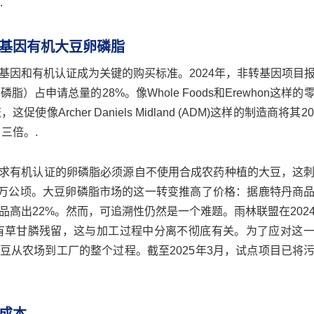
.
基因有机大豆卵磷脂
基因和有机认证成为关键的购买标准。2024年，非转基因项目
占申请总量的28%。像Whole Foods和Erewhon这样的
cher Daniels Midland (ADM)这样的制造商将其2
了三倍。.
准要求有机认证的卵磷脂必须源自不使用合成农药种植的大豆，这
.9万公顷。大豆卵磷脂市场的这一转变推高了价格：据鹿特丹商
高出22%。然而，可追溯性仍然是一个难题。雨林联盟在202
有草甘膦残留，这与加工过程中分离不彻底有关。为了应对这
踪大豆从农场到工厂的整个过程。截至2025年3月，试点项目已将