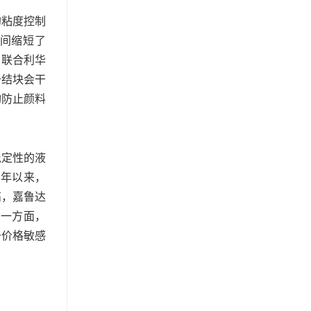
的粘度控制
时间缩短了
，联合利华
于结块会干
构防止颜料
稳定性的液
3年以来，
高，嘉鲁达
另一方面，
于价格敏感