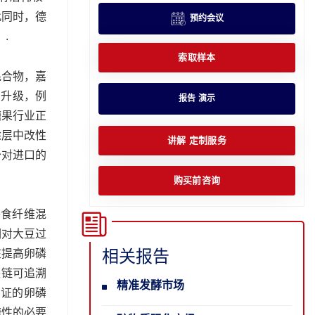
此同时，德
预约会议
.
索取样本
混合物，嘉
的升级，例
报告 演示
糖果行业正
涂层中改性
讲解 定制服务
少对进口的
购买前咨询
膳食纤维混
们对大豆过
相关报告
在提高卵磷
块链可追溯
精准发酵市场
认证的卵磷
捷性的必要