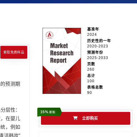
基准年
2024
历史性的一年
2020-2023
索取免费样品
预测年份
2025-2033
页数
260
总计
100
 年的预测期
表格总数
90
出分层性：
15%
折扣
性，在婴儿
立即购买
系统，例如
清洁韩妆”