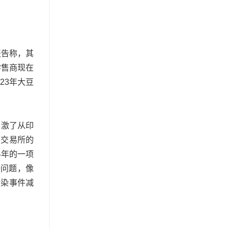
报告称，其
零售商现在
023年大豆
刺激了从印
品交易所的
4年的一项
一问题，像
污染事件减