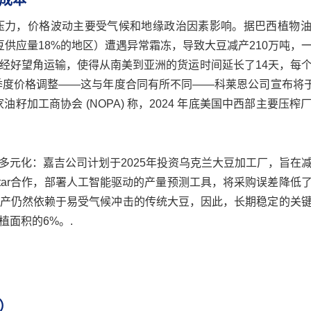
成本
压力，价格波动主要受气候和地缘政治因素影响。据巴西植物
大豆供应量18%的地区）遭遇异常霜冻，导致大豆减产210万吨，
道经好望角运输，使得从南美到亚洲的货运时间延长了14天，每
度价格调整——这与年度合同有所不同——科莱恩公司宣布将于 2
家油籽加工商协会 (NOPA) 称，2024 年底美国中西部主要压榨
多元化：嘉吉公司计划于2025年投资乌克兰大豆加工厂，旨在
tar合作，部署人工智能驱动的产量预测工具，将采购误差降低了
生产仍然依赖于易受气候冲击的传统大豆，因此，长期稳定的关
面积的6%。.
）