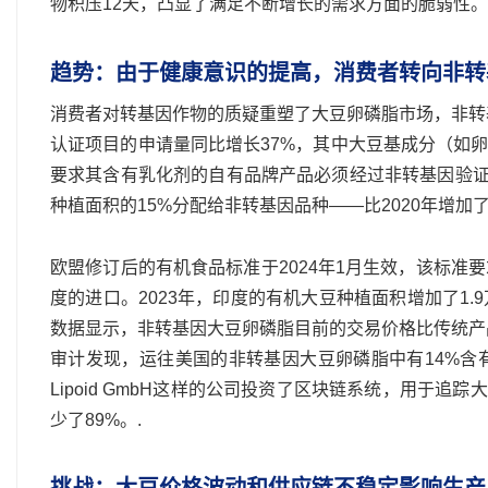
物积压12天，凸显了满足不断增长的需求方面的脆弱性。
趋势：由于健康意识的提高，消费者转向非转
消费者对转基因作物的质疑重塑了大豆卵磷脂市场，非转
认证项目的申请量同比增长37%，其中大豆基成分（如卵磷脂）
要求其含有乳化剂的自有品牌产品必须经过非转基因验证，这促使像Ar
种植面积的15%分配给非转基因品种——比2020年增加
欧盟修订后的有机食品标准于2024年1月生效，该标
度的进口。2023年，印度的有机大豆种植面积增加了1
数据显示，非转基因大豆卵磷脂目前的交易价格比传统产品
审计发现，运往美国的非转基因大豆卵磷脂中有14%含
Lipoid GmbH这样的公司投资了区块链系统，用于追
少了89%。.