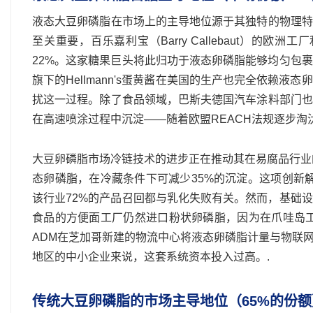
液态大豆卵磷脂在市场上的主导地位源于其独特的物理特
至关重要，百乐嘉利宝（Barry Callebaut）
22%。这家糖果巨头将此归功于液态卵磷脂能够均匀包
旗下的Hellmann's蛋黄酱在美国的生产也完全依赖
扰这一过程。除了食品领域，巴斯夫德国汽车涂料部门也
在高速喷涂过程中沉淀——随着欧盟REACH法规逐步淘
大豆卵磷脂市场冷链技术的进步正在推动其在易腐品行业
态卵磷脂，在冷藏条件下可减少35%的沉淀。这项创新解
该行业72%的产品召回都与乳化失败有关。然而，基础
食品的方便面工厂仍然进口粉状卵磷脂，因为在爪哇岛工
ADM在芝加哥新建的物流中心将液态卵磷脂计量与物联
地区的中小企业来说，这套系统资本投入过高。.
传统大豆卵磷脂的市场主导地位（65%的份额