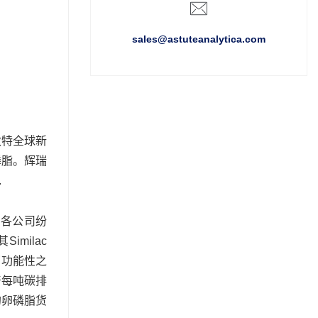
sales@astuteanalytica.com
敏特全球新
磷脂。辉瑞
.
。各公司纷
milac
了功能性之
产每吨碳排
的卵磷脂货