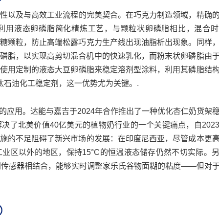
性以及与高效工业流程的完美契合。在巧克力制造领域，精确
的欧洲工厂利用液态卵磷脂简化精炼工艺，与颗粒状卵磷脂相比，混合
裹糖颗粒，防止高端松露巧克力生产线出现油脂析出现象。同样
液态卵磷脂，以实现高剪切混合机中的快速乳化，而粉末状卵磷脂由
使用定制的液态大豆卵磷脂来稳定溶剂型涂料，利用其磷脂结
汰石油化工稳定剂，这一优势尤为关键。.
的应用。达能与嘉吉于2024年合作推出了一种优化杏仁奶货架
决了北美价值40亿美元的植物奶行业的一个关键痛点，自202
设施的不足阻碍了新兴市场的发展：在印度尼西亚，尽管成本更
业区以外的地区，保持15°C的恒温液态储存仍然不切实际。
网传感器相结合，能够实时调整家乐氏谷物面糊的粘度——但对
）