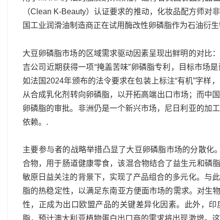
（Clean K-Beauty）认证要求的推动，化妆品配
国工业润滑油制造商正在试用酶改性卵磷脂作为石油衍生物
大豆卵磷脂市场的区域需求驱动因素呈现出鲜明的对比：
吉公司近期获得一项“掩盖苦味”卵磷脂专利，目标市场
如法国2024年颁布的法令要求在包装上标注“有机”字
从合成乳化剂转向卵磷脂，以开拓高端出口市场；而中国修
卵磷脂的审批。非洲仍是一个新兴市场，尼日利亚的加工
依赖。.
主要参与者的战略举措凸显了大豆卵磷脂市场的分散化。A
合物，用于肠道健康零食，该混合物结合了益生元和磷脂。L
敏原日益关注的背景下，实现了产品组合的多元化。与此
脂的热稳定性，以满足东南亚方便面市场的需求。对生物多
性，正成为出口欧盟产品的关键差异化因素。此外，印度So
脂，预计澳大利亚植物蛋白出口商的需求将出现激增。这