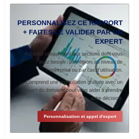
PERSONNALISEZ CE RAPPORT
+ FAITES-LE VALIDER PAR UN
EXPERT
Accédez uniquement aux sections dont vous
avez besoin : par région, au niveau de
l’entreprise ou par cas d’utilisation.
Comprend une consultation gratuite avec un
expert du domaine pour vous aider à prendre
votre décision.
Personnalisation et appel d'expert