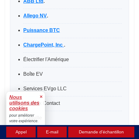
ABB Ltd
.
Allego NV
.
Puissance BTC
ChargePoint, Inc
.
Électrifier l'Amérique
Boîte EV
Services EVgo LLC
×
Nous
utilisons des
Phoenix Contact
cookies
pour améliorer
Coquille
votre expérience.
Accepter
Appel
E-mail
Demande d'échantillon
Siemens