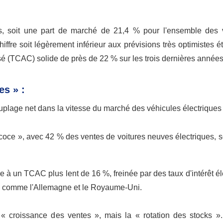
tés, soit une part de marché de 21,4 % pour l'ensemble des 
ffre soit légèrement inférieur aux prévisions très optimistes é
é (TCAC) solide de près de 22 % sur les trois dernières années
es » :
plage net dans la vitesse du marché des véhicules électriques 
écoce », avec 42 % des ventes de voitures neuves électriques, so
sée à un TCAC plus lent de 16 %, freinée par des taux d'intérêt él
lés comme l'Allemagne et le Royaume-Uni.
a « croissance des ventes », mais la « rotation des stocks ».