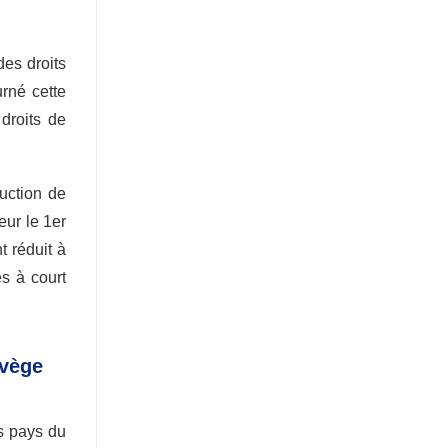
des droits
rné cette
droits de
duction de
eur le 1er
t réduit à
s à court
rvège
es pays du