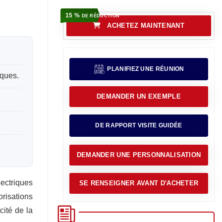
15 %
DE RÉDUCTION
ACHETEZ MAINTENANT
PLANIFIEZ UNE RÉUNION
iques.
DEMANDER UN EXEMPLE
DE RAPPORT VISITE GUIDÉE
DEMANDER UNE PERSONNALISATION
ectriques
SE RENSEIGNER AVANT D'ACHETER
risations
cité de la