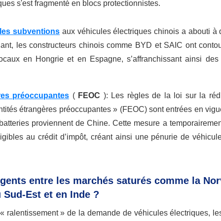
es s'est fragmenté en blocs protectionnistes.
les subventions
aux véhicules électriques chinois a abouti à 
dant, les constructeurs chinois comme BYD et SAIC ont contou
ocaux en Hongrie et en Espagne, s’affranchissant ainsi des 
ères préoccupantes
(
FEOC
): Les règles de la loi sur la ré
« entités étrangères préoccupantes » (FEOC) sont entrées en vigu
s batteries proviennent de Chine. Cette mesure a temporairemen
ibles au crédit d’impôt, créant ainsi une pénurie de véhicule
ergents entre les marchés saturés comme la No
 Sud-Est et en Inde ?
 « ralentissement » de la demande de véhicules électriques, l