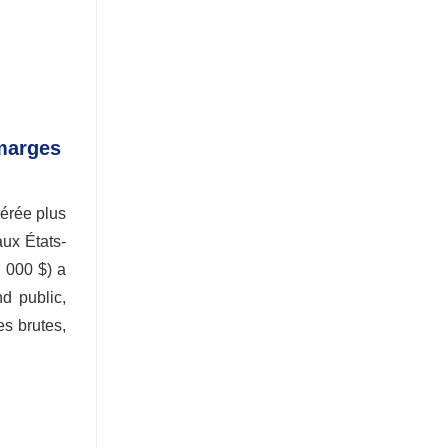
 marges
vérée plus
ux États-
 000 $) a
d public,
es brutes,