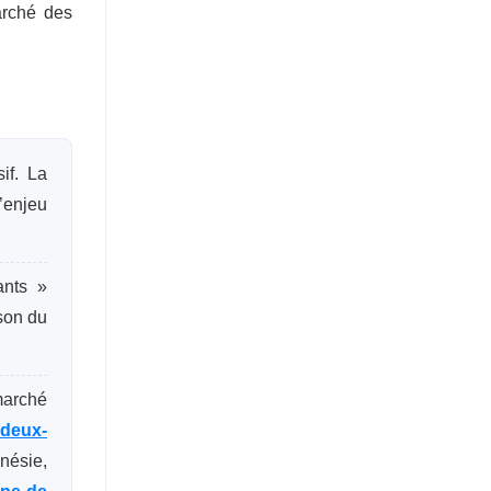
arché des
if. La
L’enjeu
ants »
ison du
 marché
 deux-
nésie,