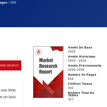
ages :
656
Année De Base
2025
Année Historique
2020 - 2024
AIRE GRATUIT
Année Prévisionnelle
2026-2050
Nombre De Pages
656
Chiffres Totaux
442
 une forte
Nombre Total De
Tables
re un taux
327