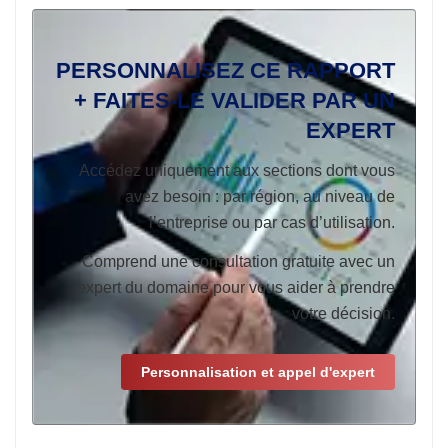
PERSONNALISEZ CE RAPPORT
+ FAITES-LE VALIDER PAR UN
EXPERT
Accédez uniquement aux sections dont vous
avez besoin : par région, au niveau de
l’entreprise ou par cas d’utilisation.
Comprend une consultation gratuite avec un
expert du domaine pour vous aider à prendre
votre décision.
Personnalisation et appel d'expert