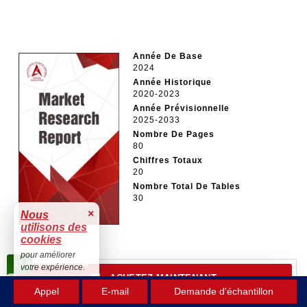
Année De Base
2024
Année Historique
2020-2023
Année Prévisionnelle
2025-2033
Nombre De Pages
80
Chiffres Totaux
20
Nombre Total De Tables
30
×
Nous
utilisons des
cookies
pour améliorer
15 %
DE RÉDUCTION
votre expérience.
ACHETEZ MAINTENANT
Accepter
Appel
E-mail
Demande d'échantillon