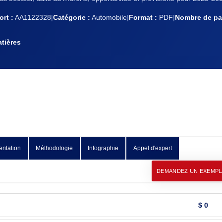
rt :
AA1122328
|
Catégorie :
Automobile
|
Format :
PDF
|
Nombre de pa
tières
ntation
Méthodologie
Infographie
Appel d'expert
DEMANDEZ UN EXEMPL
$ 0