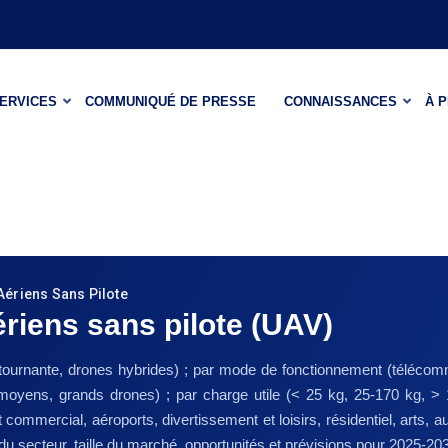
ERVICES
COMMUNIQUÉ DE PRESSE
CONNAISSANCES
À 
ériens Sans Pilote
riens sans pilote (UAV)
ure tournante, drones hybrides) ; par mode de fonctionnement (télé
s moyens, grands drones) ; par charge utile (< 25 kg, 25-170 kg, > 17
t commercial, aéroports, divertissement et loisirs, résidentiel, arts, a
du secteur, taille du marché, opportunités et prévisions pour 2025-20