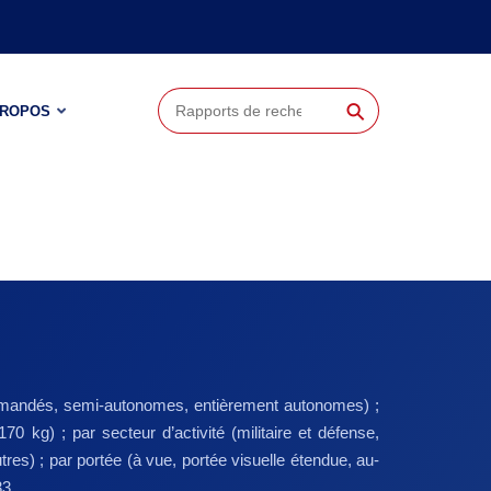
⚲
PROPOS
commandés, semi-autonomes, entièrement autonomes) ;
0 kg) ; par secteur d’activité (militaire et défense,
utres) ; par portée (à vue, portée visuelle étendue, au-
33