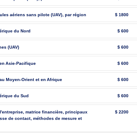
es aériens sans pilote (UAV), par région
$ 1800
érique du Nord
$ 600
nes (UAV)
$ 600
en Asie-Pacifique
$ 600
au Moyen-Orient et en Afrique
$ 600
érique du Sud
$ 600
l'entreprise, matrice financière, principaux
$ 2200
resse de contact, méthodes de mesure et