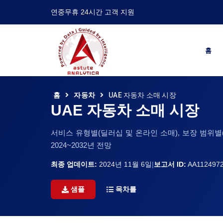
연중무휴 24시간 고객 지원
홈
홈
자동차
UAE 자동차 소매 시장
UAE 자동차 소매 시장
서비스 유형별(딜러십 및 온라인 소매), 보장 범위별(신
2024~2032년 전망
최종 업데이트:
2024년 11월 6일
|
보고서 ID:
AA112497
샘플
목차를