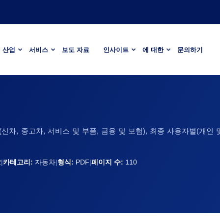
산업
서비스
보도 자료
인사이트
에 대한
문의하기
차, 중고차, 서비스 및 부품, 금융 및 보험), 최종 사용자별(개인 및
2
|
카테고리:
자동차
|
형식:
PDF
|
페이지 수:
110