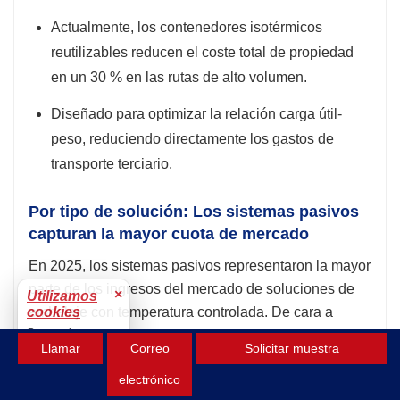
Actualmente, los contenedores isotérmicos
reutilizables reducen el coste total de propiedad
en un 30 % en las rutas de alto volumen.
Diseñado para optimizar la relación carga útil-
peso, reduciendo directamente los gastos de
transporte terciario.
Por tipo de solución: Los sistemas pasivos
capturan la mayor cuota de mercado
En 2025, los sistemas pasivos representaron la mayor
parte de los ingresos del mercado de soluciones de
×
Utilizamos
cookies
embalaje con temperatura controlada. De cara a
Para mejorar tu
2026, este dominio se mantiene indiscutible, gracias a
Llamar
Correo
Solicitar muestra
experiencia.
los importantes avances en la tecnología de
Aceptar
electrónico
materiales de cambio de fase (PCM). A diferencia de