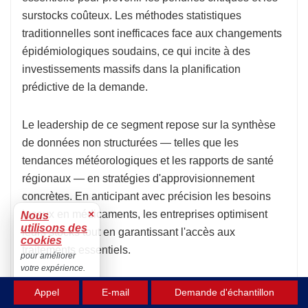
surstocks coûteux. Les méthodes statistiques
traditionnelles sont inefficaces face aux changements
épidémiologiques soudains, ce qui incite à des
investissements massifs dans la planification
prédictive de la demande.
Le leadership de ce segment repose sur la synthèse
de données non structurées — telles que les
tendances météorologiques et les rapports de santé
régionaux — en stratégies d'approvisionnement
concrètes. En anticipant avec précision les besoins
locaux en médicaments, les entreprises optimisent
×
Nous
utilisons des
leurs stocks tout en garantissant l'accès aux
cookies
traitements essentiels.
pour améliorer
votre expérience.
Accepter
Les modules de prévision permettent de réduire
Appel
E-mail
Demande d'échantillon
les coûts de stockage des médicaments